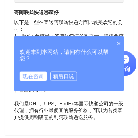
寄阿联酋快递哪家好
以下是一些在寄送阿联酋快递方面比较受欢迎的公
司：
1. UPS：全球最大的国际快递公司之一，提供全球
范围内的快递服务。
×
2. FedEx：全球主要的快递和物流公司之一，提供
欢迎来到本网站，请问有什么可以帮
与UPS相似的服务。
您？
3. DHL：全球通网络覆盖200多个国家和地区，提
供国际快递服务。
以上公司都是在寄送阿联酋快递方面比较受欢迎的
现在咨询
稍后再说
选项，您可以选择根据自己的需求和预算来选择适
合自己的公司。
我们是DHL、UPS、FedEx等国际快递公司的一级
代理，拥有行业最便宜的服务价格，可以为各类客
户提供周到满意的到阿联酋递送服务。