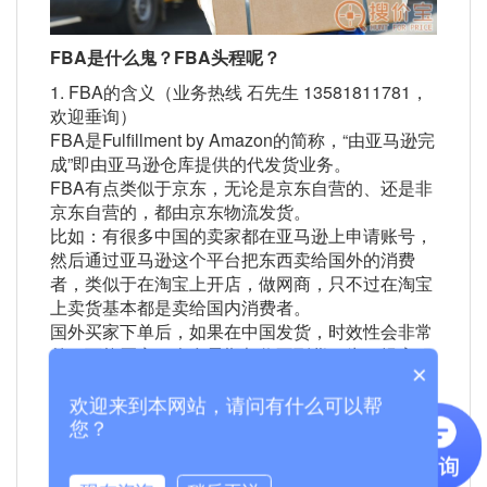
FBA是什么鬼？FBA头程呢？
1. FBA的含义（业务热线 石先生 13581811781，
欢迎垂询）
FBA是Fulfillment by Amazon的简称，“由亚马逊完
成”即由亚马逊仓库提供的代发货业务。
FBA有点类似于京东，无论是京东自营的、还是非
京东自营的，都由京东物流发货。
比如：有很多中国的卖家都在亚马逊上申请账号，
然后通过亚马逊这个平台把东西卖给国外的消费
者，类似于在淘宝上开店，做网商，只不过在淘宝
上卖货基本都是卖给国内消费者。
国外买家下单后，如果在中国发货，时效性会非常
差，可能买家一个多星期都收不到货。为了提高服
×
务质量和水平，可以利用亚马逊提供的FBA服务，
根据销售预测先把货物通过海运、空运或国际快递
欢迎来到本网站，请问有什么可以帮
等方式，较大批量地运到国外，进入亚马逊FBA仓
您？
库。这样的话，一旦国外买家下单，就可以直接从
FBA仓库发货，如美国的买家下单后，货物直接从