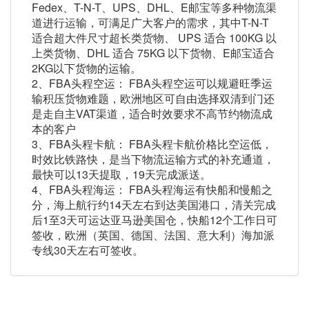
Fedex、T-N-T、UPS、DHL、E邮宝等多种物流渠
道进行运输，可满足广大客户的需求，其中T-N-T
适合超大件尺寸超长类货物、 UPS 适合 100KG 以
上类货物、DHL 适合 75KG 以下货物、E邮宝适合
2KG以下货物的运输。
2、FBA头程空运： FBA头程空运可以规避旺季运
输积压货物难题，欧洲地区可自由选择双清到门还
是走自主VAT渠道，适合时效要求不高节约物流成
本的客户
3、FBA头程卡航： FBA头程卡航价格比空运低，
时效比铁路快，是当下物流运输方式的补充通道，
最快可以13天提取，19天完成派送。
4、FBA头程海运： FBA头程海运有快船和慢船之
分，海上航行约14天左右到达美国港口，清关完成
后1至3天可运达亚马逊美国仓，快船12个工作日可
签收，欧洲（英国、德国、法国、意大利）海加派
专线30天左右可签收。