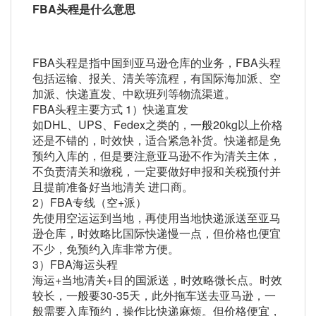
FBA头程是什么意思
FBA头程是指中国到亚马逊仓库的业务，FBA头程
包括运输、报关、清关等流程，有国际海加派、空
加派、快递直发、中欧班列等物流渠道。
FBA头程主要方式 1）快递直发
如DHL、UPS、Fedex之类的，一般20kg以上价格
还是不错的，时效快，适合紧急补货。快递都是免
预约入库的，但是要注意亚马逊不作为清关主体，
不负责清关和缴税，一定要做好申报和关税预付并
且提前准备好当地清关 进口商。
2）FBA专线（空+派）
先使用空运运到当地，再使用当地快递派送至亚马
逊仓库，时效略比国际快递慢一点，但价格也便宜
不少，免预约入库非常方便。
3）FBA海运头程
海运+当地清关+目的国派送，时效略微长点。时效
较长，一般要30-35天，此外拖车送去亚马逊，一
般需要入库预约，操作比快递麻烦。但价格便宜，