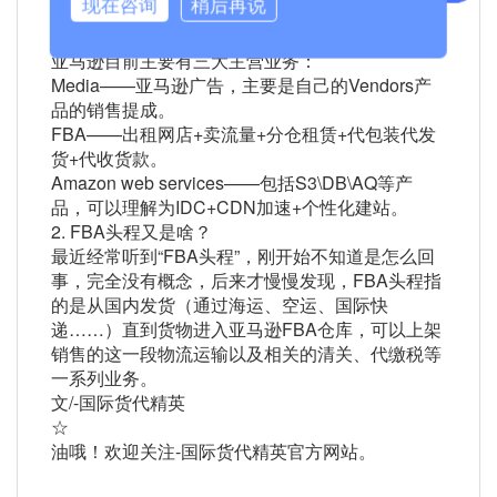
现在咨询
稍后再说
美国的FBA仓库发出，这样相当于美国国内的快
递，时效和质量得到了提升！
亚马逊目前主要有三大主营业务：
Media——亚马逊广告，主要是自己的Vendors产
品的销售提成。
FBA——出租网店+卖流量+分仓租赁+代包装代发
货+代收货款。
Amazon web services——包括S3\DB\AQ等产
品，可以理解为IDC+CDN加速+个性化建站。
2. FBA头程又是啥？
最近经常听到“FBA头程”，刚开始不知道是怎么回
事，完全没有概念，后来才慢慢发现，FBA头程指
的是从国内发货（通过海运、空运、国际快
递……）直到货物进入亚马逊FBA仓库，可以上架
销售的这一段物流运输以及相关的清关、代缴税等
一系列业务。
文/-国际货代精英
☆
油哦！欢迎关注-国际货代精英官方网站。