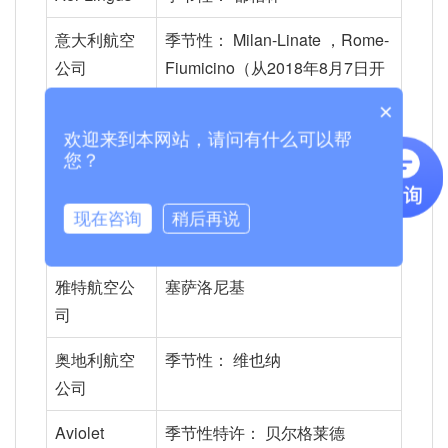
意大利航空
季节性： Milan-Linate ，Rome-
公司
Fiumicino（从2018年8月7日开
始）
×
亚美尼亚
季节宪章： 埃里温
欢迎来到本网站，请问有什么可以帮
您？
Aircompany
ASL法国航
季节宪章： 曼彻斯特
现在咨询
稍后再说
空公司
雅特航空公
塞萨洛尼基
司
奥地利航空
季节性： 维也纳
公司
Aviolet
季节性特许： 贝尔格莱德