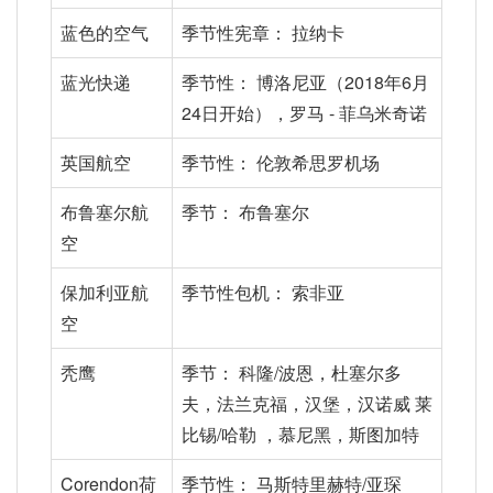
蓝色的空气
季节性宪章： 拉纳卡
蓝光快递
季节性： 博洛尼亚（2018年6月
24日开始），罗马 - 菲乌米奇诺
英国航空
季节性： 伦敦希思罗机场
布鲁塞尔航
季节： 布鲁塞尔
空
保加利亚航
季节性包机： 索非亚
空
秃鹰
季节： 科隆/波恩，杜塞尔多
夫，法兰克福，汉堡，汉诺威 莱
比锡/哈勒 ，慕尼黑，斯图加特
Corendon荷
季节性： 马斯特里赫特/亚琛