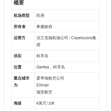
概要
机场类型
民用
所有者
希腊政府
运营方
法兰克福机场公司 / Copelouzos集
团
供应
科孚岛
位置
Garitsa，科孚岛
重点城市
爱琴海航空公司
为
Ellinair
瑞安航空
海拔
6英尺/ 2米