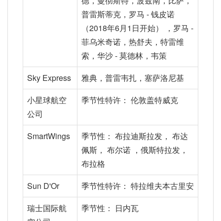
德，曼彻斯特，波兹南，比萨，
普雷斯蒂克，罗马 - 钱皮诺
（2018年6月1日开始） ，罗马 -
菲乌米奇诺，热舒夫，特雷维
索，华沙 - 莫德林，韦策
Sky Express
雅典，普雷韦扎，塞萨洛尼基
小星球航空
季节性特许： 伦敦盖特威克
公司
SmartWings
季节性： 布拉迪斯拉发， 布达
佩斯， 布尔诺 ，俄斯特拉发，
布拉格
Sun D'Or
季节性特许： 特拉维夫本古里安
瑞士国际航
季节性： 日内瓦