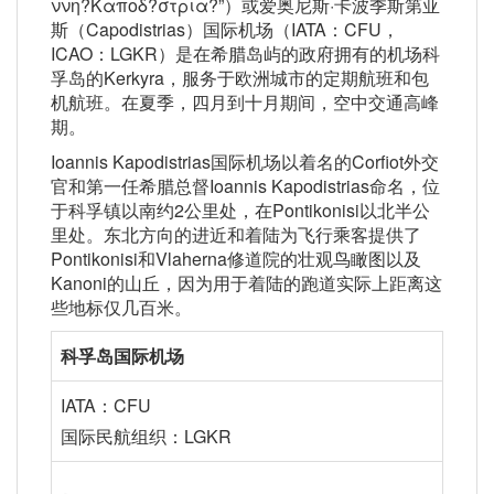
ννη?Καποδ?στρια?”）或爱奥尼斯·卡波季斯第亚
斯（Capodistrias）国际机场（IATA：CFU，
ICAO：LGKR）是在希腊岛屿的政府拥有的机场科
孚岛的Kerkyra，服务于欧洲城市的定期航班和包
机航班。在夏季，四月到十月期间，空中交通高峰
期。
Ioannis Kapodistrias国际机场以着名的Corfiot外交
官和第一任希腊总督Ioannis Kapodistrias命名，位
于科孚镇以南约2公里处，在Pontikonisi以北半公
里处。东北方向的进近和着陆为飞行乘客提供了
Pontikonisi和Vlaherna修道院的壮观鸟瞰图以及
Kanoni的山丘，因为用于着陆的跑道实际上距离这
些地标仅几百米。
科孚岛国际机场
IATA：CFU
国际民航组织：LGKR