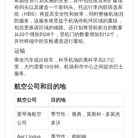
希腊投资计划实施的变更，其中包括改造和扩建现
有码头以及建造一个新码头。托运行李内联筛选系
统（HBS）将提高安全性和效率，同时整修机场消
防服务，该服务将受益于机场停机坪区域的重组，
包括更换该区域的铺路。还计划将登机柜台的数量
从22个增加到28个，登机门的数量增加到12个，
并对终端中的安检通道进行重组。
运输
乘坐汽车或出租车，科孚机场距离科孚岛2.7公
里，大约需要10分钟。机场和市中心之间提供巴士
服务。
航空公司和目的地
航空公司
目的地
爱琴海航空
季节性： 雅典，莫斯科 - 多莫杰
公司
多沃
Aer Lingus
季节性： 都柏林