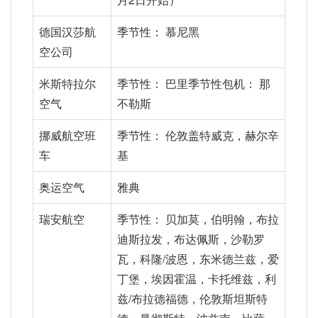
德国汉莎航
季节性： 慕尼黑
空公司
米斯特拉尔
季节性： 巴里季节性包机： 那
空气
不勒斯
挪威航空班
季节性： 伦敦盖特威克，赫尔辛
车
基
奥运空气
雅典
瑞安航空
季节性： 贝加莫，伯明翰，布拉
迪斯拉发，布达佩斯，沙勒罗
瓦，科隆/波恩，东米德兰兹，爱
丁堡，埃因霍温，卡托维兹，利
兹/布拉德福德，伦敦斯坦斯特