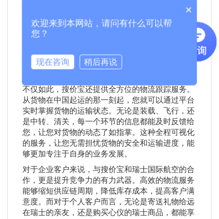
有强大的数据分析能力和丰富的物流资源。通过与
×
瑞士国际航空的深度合作，搜价宝能够为您提供精
欢迎来到本网站，请问有什么可以帮
准、透明的价格信息。您只需在平台上输入货物的
您？
基本信息，如重量、体积、目的地等，系统便会迅
速为您筛选出最合适的运输方案和最具竞争力的价
格。告别繁琐的询价过程，节省大量的时间和精
现在咨询
稍后再说
力，让您的物流决策更加轻松、明智。
不仅如此，搜价宝还提供全方位的物流跟踪服务。
从货物在中国起运的那一刻起，您就可以通过平台
实时掌握货物的运输状态。无论是装载、飞行，还
是中转、清关，每一个环节的信息都能及时反馈给
您，让您对货物的动态了如指掌。这种全程可视化
的服务，让您无需担忧货物的安全和运输进度，能
够更加专注于自身的业务发展。
对于企业客户来说，与搜价宝和瑞士国际航空的合
作，更是提升竞争力的有力武器。高效的物流服务
能够缩短供应链周期，降低库存成本，提高客户满
意度。而对于个人客户而言，无论是寄送礼物给远
在瑞士的亲友，还是购买心仪的瑞士商品，都能享