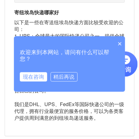
寄纽埃岛快递哪家好
以下是一些在寄送纽埃岛快递方面比较受欢迎的公
司：
1. UPS：全球最大的国际快递公司之一，提供全球
范围内的快递服务。
×
2. FedEx：全球主要的快递和物流公司之一，提供
欢迎来到本网站，请问有什么可以帮
与UPS相似的服务。
您？
3. DHL：全球通网络覆盖200多个国家和地区，提
供国际快递服务。
以上公司都是在寄送纽埃岛快递方面比较受欢迎的
现在咨询
稍后再说
选项，您可以选择根据自己的需求和预算来选择适
合自己的公司。
我们是DHL、UPS、FedEx等国际快递公司的一级
代理，拥有行业最便宜的服务价格，可以为各类客
户提供周到满意的到纽埃岛递送服务。