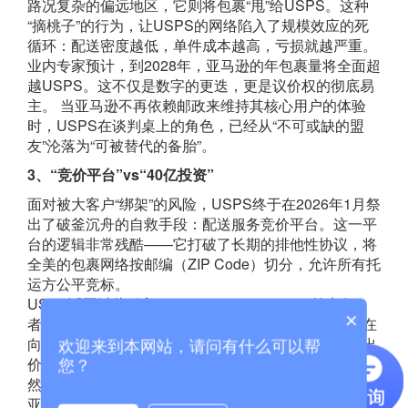
路况复杂的偏远地区，它则将包裹“甩”给USPS。这种
“摘桃子”的行为，让USPS的网络陷入了规模效应的死
循环：配送密度越低，单件成本越高，亏损就越严重。
业内专家预计，到2028年，亚马逊的年包裹量将全面超
越USPS。这不仅是数字的更迭，更是议价权的彻底易
主。 当亚马逊不再依赖邮政来维持其核心用户的体验
时，USPS在谈判桌上的角色，已经从“不可或缺的盟
友”沦落为“可被替代的备胎”。
3、“竞价平台”vs“40亿投资”
面对被大客户“绑架”的风险，USPS终于在2026年1月祭
出了破釜沉舟的自救手段：配送服务竞价平台。这一平
台的逻辑非常残酷——它打破了长期的排他性协议，将
全美的包裹网络按邮编（ZIP Code）切分，允许所有托
运方公平竞标。
USPS试图以此引入Temu、Shein、Walmart等竞争
×
者，从而摊薄对亚马逊的依赖。这实际上是邮政体系在
向市场宣告：我们的网络不再是某家巨头的私产，谁出
欢迎来到本网站，请问有什么可以帮
价高，谁就获得优先权。
您？
然而，亚马逊的反应速度令市场侧目。2025年12月，
亚马逊宣布追加40亿美元专项资金，用于深耕农村配送