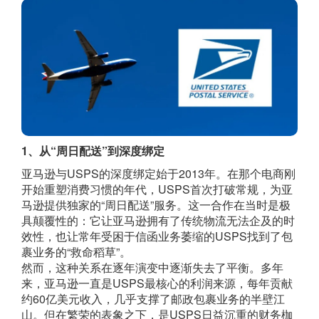
1、从“周日配送”到深度绑定
亚马逊与USPS的深度绑定始于2013年。在那个电商刚
开始重塑消费习惯的年代，USPS首次打破常规，为亚
马逊提供独家的“周日配送”服务。这一合作在当时是极
具颠覆性的：它让亚马逊拥有了传统物流无法企及的时
效性，也让常年受困于信函业务萎缩的USPS找到了包
裹业务的“救命稻草”。
然而，这种关系在逐年演变中逐渐失去了平衡。多年
来，亚马逊一直是USPS最核心的利润来源，每年贡献
约60亿美元收入，几乎支撑了邮政包裹业务的半壁江
山。但在繁荣的表象之下，是USPS日益沉重的财务枷