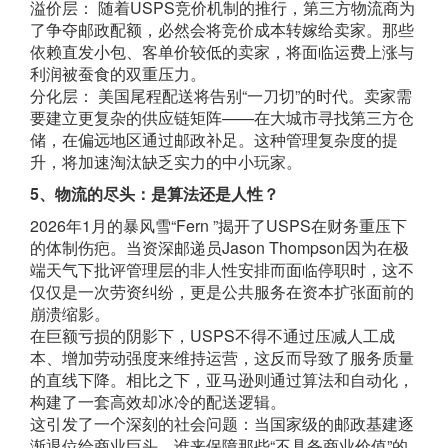
溢价层： 随着USPS竞价机制的推行，第三方物流商为
了争夺邮政配额，必然会将竞价成本转嫁给卖家。那些
依赖直发小包、客单价较低的卖家，将面临运费上涨与
利润被蚕食的双重压力。
分化层： 美国尾程配送将告别“一刀切”的时代。卖家需
要建立更复杂的供应链矩阵——在大城市寻找第三方仓
储，在偏远地区通过邮政补足。这种管理复杂度的提
升，将加速淘汰缺乏实力的中小玩家。
5、物流的尽头：是算法还是人性？
2026年1月的暴风雪“Fern ”揭开了USPS在财务重压下
的体制伤疤。当资深邮递员Jason Thompson因为在极
端天气下批评管理层的非人性安排而面临停职时，这不
仅仅是一次劳资纠纷，更是公共服务在资本扩张面前的
崩溃缩影。
在巨额亏损的阴影下，USPS不得不通过压减人工成
本、增加劳动强度来维持运营，这反而导致了服务质量
的直线下降。相比之下，亚马逊则通过算法和自动化，
构建了一套高效却冰冷的配送逻辑。
这引发了一个深刻的社会问题：当国家级的邮政基建逐
渐退位给商业巨头，谁来保障那些“不具备商业价值”的