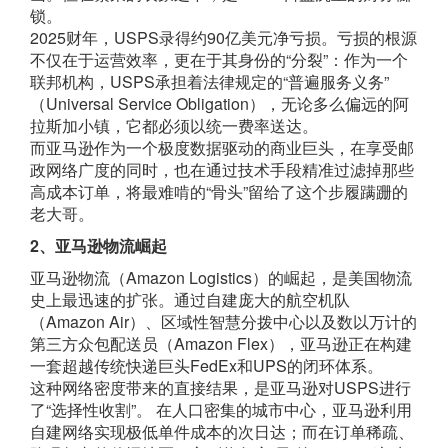
锁。
2025财年，USPS录得约90亿美元净亏损。亏损的根源
不仅在于运营效率，更在于其身份的“分裂”：作为一个
联邦机构，USPS承担着法律规定的“普遍服务义务”
（Universal Service Obligation），无论多么偏远的阿
拉斯加小镇，它都必须以统一费率送达。
而亚马逊作为一个极度数据驱动的商业巨头，在享受邮
政网络广度的同时，也在通过技术手段精准过滤掉那些
高成本订单，将最难啃的“骨头”留给了这个步履蹒跚的
老大哥。
2、亚马逊物流崛起
亚马逊物流（Amazon Logistics）的崛起，是美国物流
史上最迅速的扩张。通过自建庞大的航空机队
（Amazon Air）、区域性智慧分拨中心以及数以万计的
第三方众包配送员（Amazon Flex），亚马逊正在构建
一套超越传统快递巨头FedEx和UPS的闭环体系。
这种网络密度带来的直接结果，是亚马逊对USPS进行
了“选择性收割”。 在人口密集的城市中心，亚马逊利用
自建网络实现极低单件成本的次日达；而在订单稀疏、