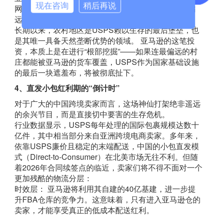
现在咨询
稍后再说
网络。这一动作极具侵略性，目标直指全美1.3万个偏
远邮编区域。
长期以来，农村地区是USPS赖以生存的最后堡垒，也
是其唯一具备天然垄断优势的领域。 亚马逊的这笔投
资，本质上是在进行“根部挖掘”——如果连最偏远的村
庄都能被亚马逊的货车覆盖，USPS作为国家基础设施
的最后一块遮羞布，将被彻底扯下。
4、直发小包红利期的“倒计时”
对于广大的中国跨境卖家而言，这场神仙打架绝非遥远
的余兴节目，而是直接切中要害的生存危机。
行业数据显示，USPS每年处理的国际包裹规模达数十
亿件，其中相当部分来自亚洲跨境电商卖家。多年来，
依靠USPS廉价且稳定的末端配送，中国的小包直发模
式（Direct-to-Consumer）在北美市场无往不利。但随
着2026年合同续签点的临近，卖家们将不得不面对一个
更加残酷的物流分层：
时效层： 亚马逊将利用其自建的40亿基建，进一步提
升FBA仓库的竞争力。这意味着，只有进入亚马逊仓的
卖家，才能享受真正的低成本配送红利。