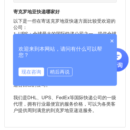
寄克罗地亚快递哪家好
以下是一些在寄送克罗地亚快递方面比较受欢迎的
公司：
1. UPS：全球最大的国际快递公司之一，提供全球
范围内的快递服务。
×
2. FedEx：全球主要的快递和物流公司之一，提供
欢迎来到本网站，请问有什么可以帮
与UPS相似的服务。
您？
3. DHL：全球通网络覆盖200多个国家和地区，提
供国际快递服务。
以上公司都是在寄送克罗地亚快递方面比较受欢迎
现在咨询
稍后再说
的选项，您可以选择根据自己的需求和预算来选择
适合自己的公司。
我们是DHL、UPS、FedEx等国际快递公司的一级
代理，拥有行业最便宜的服务价格，可以为各类客
户提供周到满意的到克罗地亚递送服务。