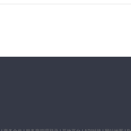
|
商务合作
|
服务商管理登录
|
开放平台
|
API对接
|
网站地图
|
B