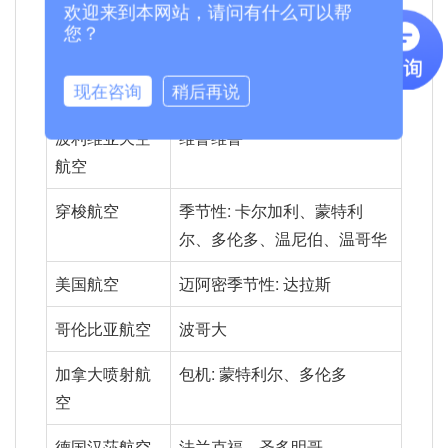
线。
欢迎来到本网站，请问有什么可以帮
您？
航空公司与目的地
航空公司
航点
现在咨询
稍后再说
波利维亚天空
维鲁维鲁
航空
穿梭航空
季节性: 卡尔加利、蒙特利
尔、多伦多、温尼伯、温哥华
美国航空
迈阿密季节性: 达拉斯
哥伦比亚航空
波哥大
加拿大喷射航
包机: 蒙特利尔、多伦多
空
德国汉莎航空
法兰克福、圣多明哥