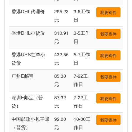
香港DHL代理价
295.23
3-6工作
我要寄件
元
日
香港DHL小货价
310.91
3-5工作
我要寄件
元
日
香港UPS红单小
432.56
5-7工作
我要寄件
货价
元
日
广州E邮宝
85.30
7-22工
我要寄件
元
作日
深圳E邮宝（普
87.32
7-22工
我要寄件
货）
元
作日
中国邮政小包平邮
92.00
10-30工
我要寄件
（普货）
元
作日