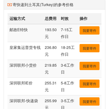
寄快递到土耳其(Turkey)的参考价格
运输方式
总费用
时效
操作
邮政E特快
193.50
7-15工
我要寄件
元
作日
皇家集运普货专线
236.80
18-25工
我要寄件
元
作日
深圳联邦小货价
219.85
3-6工作
我要寄件
元
日
深圳联邦IE价
255.31
5-8工作
我要寄件
元
日
深圳联邦-快递袋
255.99
3-5工作
我要寄件
元
日