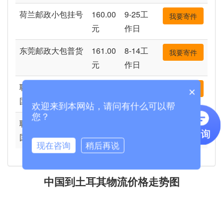
荷兰邮政小包挂号
160.00
9-25工
我要寄件
元
作日
东莞邮政大包普货
161.00
8-14工
我要寄件
元
作日
联邦全球进口中
380.75
3-5工作
我要寄件
×
国-IE价
元
日
欢迎来到本网站，请问有什么可以帮
您？
联邦全球进口中
593.94
2-3工作
我要寄件
国-IP价
元
日
现在咨询
稍后再说
中国到土耳其物流价格走势图