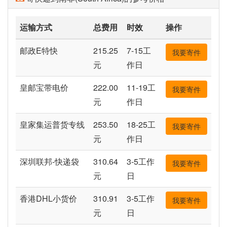
运输方式
总费用
时效
操作
邮政E特快
215.25
7-15工
我要寄件
元
作日
皇邮宝带电价
222.00
11-19工
我要寄件
元
作日
皇家集运普货专线
253.50
18-25工
我要寄件
元
作日
深圳联邦-快递袋
310.64
3-5工作
我要寄件
元
日
香港DHL小货价
310.91
3-5工作
我要寄件
元
日