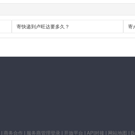
寄快递到卢旺达要多久？
寄
|
商务合作
|
服务商管理登录
|
开放平台
|
API对接
|
网站地图
|
B