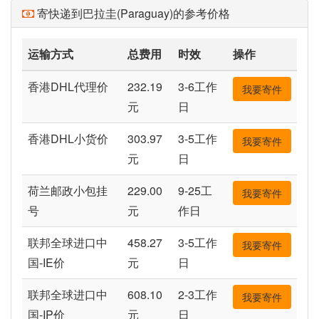
寄快递到巴拉圭(Paraguay)的参考价格
运输方式
总费用
时效
操作
香港DHL代理价
232.19
3-6工作
我要寄件
元
日
香港DHL小货价
303.97
3-5工作
我要寄件
元
日
荷兰邮政小包挂
229.00
9-25工
我要寄件
号
元
作日
联邦全球进口中
458.27
3-5工作
我要寄件
国-IE价
元
日
联邦全球进口中
608.10
2-3工作
我要寄件
国-IP价
元
日