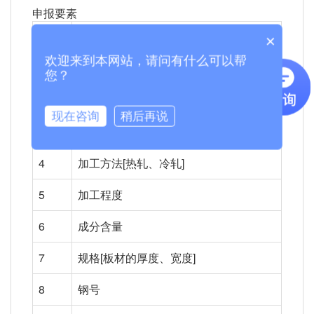
申报要素
0
品牌类型
×
欢迎来到本网站，请问有什么可以帮
1
出口享惠情况
您？
2
形状[卷板、平板等]
现在咨询
稍后再说
3
材质[不锈钢]
4
加工方法[热轧、冷轧]
5
加工程度
6
成分含量
7
规格[板材的厚度、宽度]
8
钢号