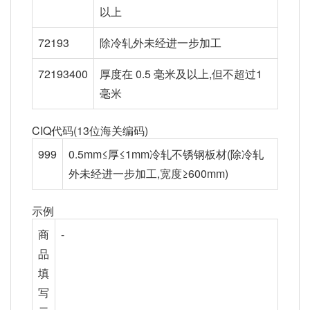
以上
72193
除冷轧外未经进一步加工
72193400
厚度在 0.5 毫米及以上,但不超过1
毫米
CIQ代码(13位海关编码)
999
0.5mm≤厚≤1mm冷轧不锈钢板材(除冷轧
外未经进一步加工,宽度≥600mm)
示例
商
-
品
填
写