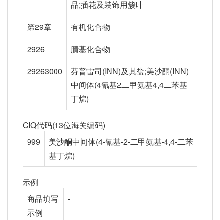
品;插花及装饰用簇叶
第29章
有机化合物
2926
腈基化合物
29263000
芬普雷司(INN)及其盐;美沙酮(INN)
中间体(4氰基2二甲氨基4,4二苯基
丁烷)
CIQ代码(13位海关编码)
999
美沙酮中间体(4-氰基-2-二甲氨基-4,4-二苯
基丁烷)
示例
商品填写
-
示例