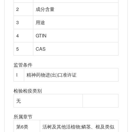
2
成分含量
3
用途
4
GTIN
5
CAS
监管条件
I
精神药物进(出)口准许证
检验检疫类别
无
所属章节
第6类
活树及其他活植物;鳞茎、根及类似