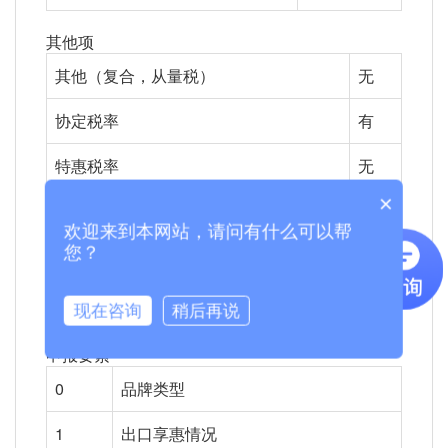
其他项
其他（复合，从量税）
无
协定税率
有
特惠税率
无
×
反倾销，反补贴税率
无
欢迎来到本网站，请问有什么可以帮
您？
3C认证
否
信息技术产品最惠国税率
无
现在咨询
稍后再说
申报要素
0
品牌类型
1
出口享惠情况