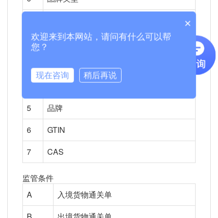
1
出口享惠情况
×
欢迎来到本网站，请问有什么可以帮
2
是否活性酵母
您？
3
是否已死的单细胞微生物
现在咨询
稍后再说
4
包装规格
5
品牌
6
GTIN
7
CAS
监管条件
A
入境货物通关单
B
出境货物通关单