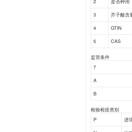
2
是否种用
3
芥子酸含
4
GTIN
5
CAS
监管条件
7
A
B
检验检疫类别
P
进