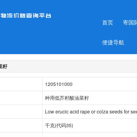
首页
寄国
便捷导航
菜籽
1205101000
种用低芥籽酸油菜籽
Low erucic acid rape or colza seeds for se
千克(代码35)