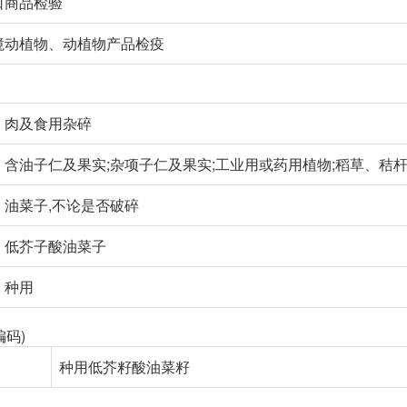
口商品检验
境动植物、动植物产品检疫
肉及食用杂碎
含油子仁及果实;杂项子仁及果实;工业用或药用植物;稻草、秸
油菜子,不论是否破碎
低芥子酸油菜子
种用
编码)
种用低芥籽酸油菜籽